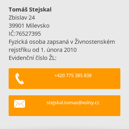
Tomáš Stejskal
Zbislav 24
39901 Milevsko
IČ:76527395
Fyzická osoba zapsaná v Živnostenském
rejstříku od 1. února 2010
Evidenční číslo ŽL:
+420 775 385 838
stejskal
.tomas@v
olny.cz