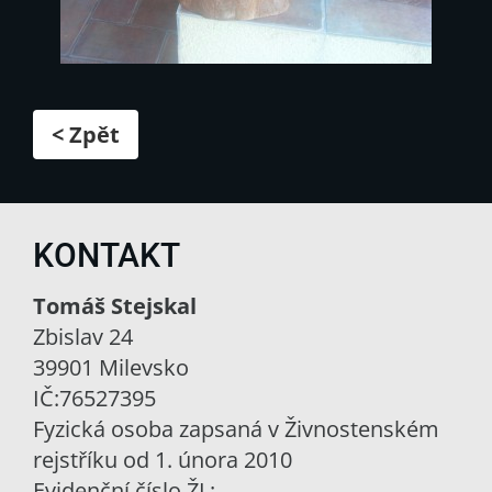
< Zpět
KONTAKT
Tomáš Stejskal
Zbislav 24
39901 Milevsko
IČ:76527395
Fyzická osoba zapsaná v Živnostenském
rejstříku od 1. února 2010
Evidenční číslo ŽL: